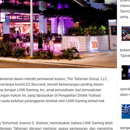
IDNAG
inter
Servi
yang..
terke
“Quick
terkenal dalam industri permainan kasino, The Talisman Group, LLC,
rat tanpa komisi EZ Baccarat, meraih kemenangan penting dalam
operat
ng dengan LNW Gaming, Inc, anak perusahaan dari perusahaan
akan 
ungan hukum ini, yang diputuskan di Pengadilan Distrik Yudisial
ar pada tuduhan pelanggaran kontrak oleh LNW Gaming terkait hak
ng Terhormat Joanna S. Kishner, memutuskan bahwa LNW Gaming telah
denga
nya dengan Talisman dengan memulai upaya pemasaran dan menerima