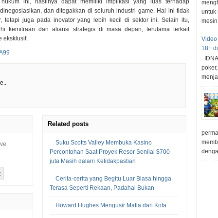
hukum ini, hasilnya dapat memiliki implikasi yang luas terhadap
mengh
dinegosiasikan, dan ditegakkan di seluruh industri game. Hal ini tidak
untuk
tapi juga pada inovator yang lebih kecil di sektor ini. Selain itu,
mesin 
i kemitraan dan aliansi strategis di masa depan, terutama terkait
eksklusif.
Video
18+ d
A99
IDNAG
poker,
menjad
e..
Related posts
permai
memba
Suku Scotts Valley Membuka Kasino
ive
dengan
Percontohan Saat Proyek Resor Senilai $700
juta Masih dalam Ketidakpastian
Cerita-cerita yang Begitu Luar Biasa hingga
Terasa Seperti Rekaan, Padahal Bukan
Howard Hughes Mengusir Mafia dari Kota