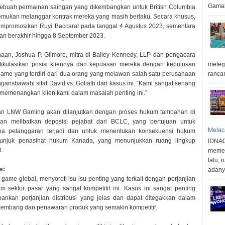
Gamaly
sebuah permainan saingan yang dikembangkan untuk British Columbia
itemukan melanggar kontrak mereka yang masih berlaku. Secara khusus,
promosikan Ruyi Baccarat pada tanggal 4 Agustus 2023, sementara
kan berakhir hingga 8 September 2023.
aan, Joshua P. Gilmore, mitra di Bailey Kennedy, LLP dan pengacara
meleg
ikulasikan posisi kliennya dan kepuasan mereka dengan keputusan
ranca
ame yang terdiri dari dua orang yang melawan salah satu perusahaan
garisbawahi sifat David vs. Goliath dari kasus ini. “Kami sangat senang
memenangkan klien kami dalam masalah penting ini.”
dan LNW Gaming akan dilanjutkan dengan proses hukum tambahan di
kan melibatkan deposisi pejabat dari BCLC, yang bertujuan untuk
Melac
ana pelanggaran terjadi dan untuk menentukan konsekuensi hukum
unjuk penasihat hukum Kanada, yang menunjukkan ruang lingkup
IDNAG
.
memen
lalu, 
s:
adanya
i game global, menyoroti isu-isu penting yang terkait dengan perjanjian
m sektor pasar yang sangat kompetitif ini. Kasus ini sangat penting
nkan perjanjian distribusi yang jelas dan dapat ditegakkan dalam
kembang dan penawaran produk yang semakin kompetitif.