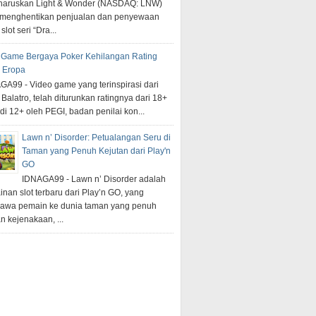
aruskan Light & Wonder (NASDAQ: LNW)
 menghentikan penjualan dan penyewaan
slot seri “Dra...
 Game Bergaya Poker Kehilangan Rating
i Eropa
A99 - Video game yang terinspirasi dari
 Balatro, telah diturunkan ratingnya dari 18+
i 12+ oleh PEGI, badan penilai kon...
Lawn n’ Disorder: Petualangan Seru di
Taman yang Penuh Kejutan dari Play'n
GO
IDNAGA99 - Lawn n’ Disorder adalah
nan slot terbaru dari Play’n GO, yang
wa pemain ke dunia taman yang penuh
 kejenakaan, ...