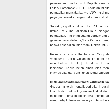
pemesanan di muka untuk Ruyi Baccarat, 
Lottery Corporation (BCLC). Kegiatan ini d
pengadilan mencatat bahwa LNW mulai mem
perjanjian mereka dengan Talisman tidak a
Seperti yang dinyatakan dalam PR perusah
utama untuk The Talisman Group, mengart
pengadilan. “Talisman adalah perusahaan g
game terbesar di dunia,” kata Gilmore, meng
bahwa pengadilan telah memutuskan untuk 
Perselisihan antara The Talisman Group 
Vancouver, British Columbia. Fase ini a
menjelaskan lebih lanjut keadaan di m
tambahan. Kedua belah pihak telah men
internasional dan pentingnya litigasi tersebut
Implikasi industri dan reaksi yang lebih lua
Gugatan ini telah menarik perhatian industr
kontrak dan hak kekayaan intelektual dala
mengingat semakin pentingnya mempertaha
menghadapi dinamika pasar yang terus ber