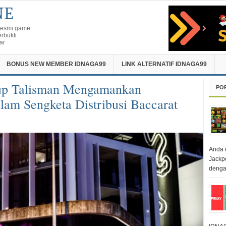
NE
f resmi game
erbukti
ar
BONUS NEW MEMBER IDNAGA99
LINK ALTERNATIF IDNAGA99
up Talisman Mengamankan
PO
am Sengketa Distribusi Baccarat
Anda 
Jackpo
dengan