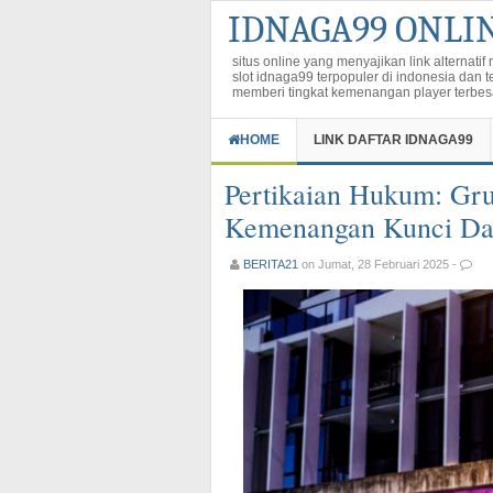
IDNAGA99 ONLI
situs online yang menyajikan link alternati
slot idnaga99 terpopuler di indonesia dan t
memberi tingkat kemenangan player terbes
HOME
LINK DAFTAR IDNAGA99
Pertikaian Hukum: Gr
Kemenangan Kunci Dal
BERITA21
on Jumat, 28 Februari 2025 -