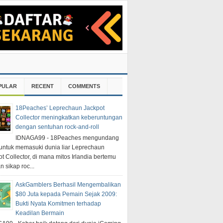
PULAR
RECENT
COMMENTS
18Peaches’ Leprechaun Jackpot
Collector meningkatkan keberuntungan
dengan sentuhan rock-and-roll
IDNAGA99 - 18Peaches mengundang
untuk memasuki dunia liar Leprechaun
t Collector, di mana mitos Irlandia bertemu
 sikap roc...
AskGamblers Berhasil Mengembalikan
$80 Juta kepada Pemain Sejak 2009:
Bukti Nyata Komitmen terhadap
Keadilan Bermain