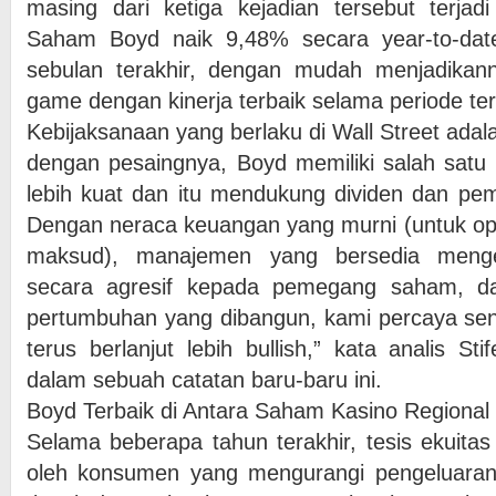
masing dari ketiga kejadian tersebut terjad
Saham Boyd naik 9,48% secara year-to-da
sebulan terakhir, dengan mudah menjadikann
game dengan kinerja terbaik selama periode ter
Kebijaksanaan yang berlaku di Wall Street ada
dengan pesaingnya, Boyd memiliki salah satu
lebih kuat dan itu mendukung dividen dan pe
Dengan neraca keuangan yang murni (untuk op
maksud), manajemen yang bersedia menge
secara agresif kepada pemegang saham, d
pertumbuhan yang dibangun, kami percaya se
terus berlanjut lebih bullish,” kata analis Sti
dalam sebuah catatan baru-baru ini.
Boyd Terbaik di Antara Saham Kasino Regional
Selama beberapa tahun terakhir, tesis ekuitas k
oleh konsumen yang mengurangi pengeluaran d