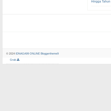
Hingga Tahun
© 2024
IDNAGA99 ONLINE
Bloggertheme9
Grab