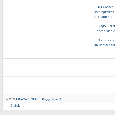
18Peaches’ 
meningkatkan
rock-and-roll
Bingo Cicli
Concept dari 
Gran Casin
lini kabinet K
© 2024
IDNAGA99 ONLINE
Bloggertheme9
Grab