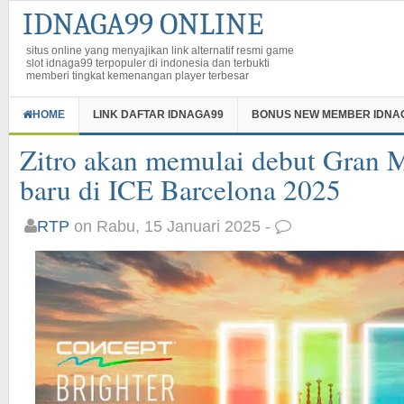
IDNAGA99 ONLINE
situs online yang menyajikan link alternatif resmi game
slot idnaga99 terpopuler di indonesia dan terbukti
memberi tingkat kemenangan player terbesar
HOME
LINK DAFTAR IDNAGA99
BONUS NEW MEMBER IDNA
Zitro akan memulai debut Gran 
baru di ICE Barcelona 2025
RTP
on Rabu, 15 Januari 2025 -