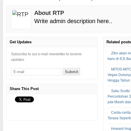
About RTP
Write admin description here..
Get Updates
Related posts
Zitro akan 
Subscribe to our e-mail newsletter to receive
baru di ICE B
updates.
MITOS-MIT
Vegas Dulunya
Hingga Tahun
Share This Post
Suku Scotts
Percontohan S
juta Masih dal
Cerita-cerit
Terasa Sepert
Howard Hugh