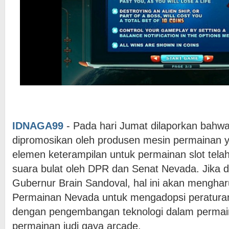
IDNAGA99
- Pada hari Jumat dilaporkan bah
dipromosikan oleh produsen mesin permainan
elemen keterampilan untuk permainan slot telah
suara bulat oleh DPR dan Senat Nevada. Jika d
Gubernur Brain Sandoval, hal ini akan mengha
Permainan Nevada untuk mengadopsi peraturan
dengan pengembangan teknologi dalam permai
permainan judi gaya arcade.