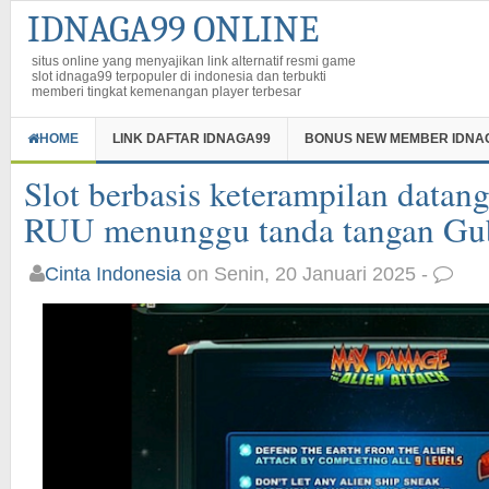
IDNAGA99 ONLINE
situs online yang menyajikan link alternatif resmi game
slot idnaga99 terpopuler di indonesia dan terbukti
memberi tingkat kemenangan player terbesar
HOME
LINK DAFTAR IDNAGA99
BONUS NEW MEMBER IDNA
Slot berbasis keterampilan datan
RUU menunggu tanda tangan Gu
Cinta Indonesia
on Senin, 20 Januari 2025 -