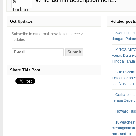
Get Updates
Related posts
Swintt Lunc
Subscribe to our e-mail newsletter to receive
dengan Poten
updates.
MITOS-MIT
Vegas Dulunya
Hingga Tahun
Share This Post
Suku Scotts
Percontohan S
juta Masih dal
Cerita-cerit
Terasa Sepert
Howard Hugh
18Peaches’ 
meningkatkan
rock-and-roll