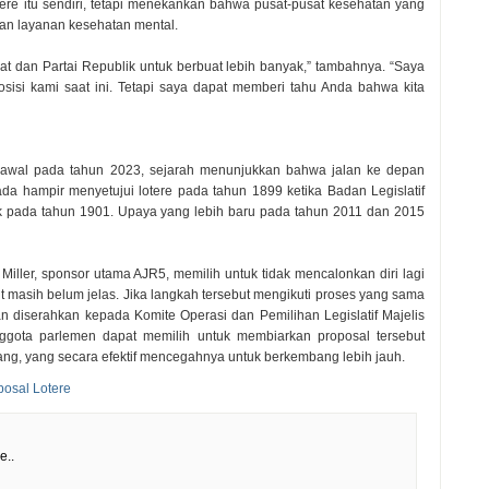
otere itu sendiri, tetapi menekankan bahwa pusat-pusat kesehatan yang
kan layanan kesehatan mental.
t dan Partai Republik untuk berbuat lebih banyak,” tambahnya. “Saya
sisi kami saat ini. Tetapi saya dapat memberi tahu Anda bahwa kita
awal pada tahun 2023, sejarah menunjukkan bahwa jalan ke depan
a hampir menyetujui lotere pada tahun 1899 ketika Badan Legislatif
k pada tahun 1901. Upaya yang lebih baru pada tahun 2011 dan 2015
ller, sponsor utama AJR5, memilih untuk tidak mencalonkan diri lagi
masih belum jelas. Jika langkah tersebut mengikuti proses yang sama
n diserahkan kepada Komite Operasi dan Pemilihan Legislatif Majelis
 anggota parlemen dapat memilih untuk membiarkan proposal tersebut
ng, yang secara efektif mencegahnya untuk berkembang lebih jauh.
posal Lotere
e..