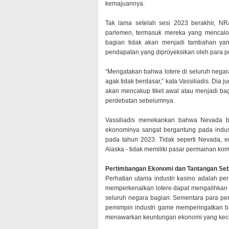
kemajuannya.
Tak lama setelah sesi 2023 berakhir, 
parlemen, termasuk mereka yang mencalon
bagian tidak akan menjadi tambahan yang
pendapatan yang diproyeksikan oleh para p
“Mengatakan bahwa lotere di seluruh negar
agak tidak berdasar,” kata Vassiliadis. Dia j
akan mencakup tiket awal atau menjadi bag
perdebatan sebelumnya.
Vassiliadis menekankan bahwa Nevada ber
ekonominya sangat bergantung pada indus
pada tahun 2023. Tidak seperti Nevada, e
Alaska - tidak memiliki pasar permainan kome
Pertimbangan Ekonomi dan Tantangan Se
Perhatian utama industri kasino adalah p
memperkenalkan lotere dapat mengalihkan 
seluruh negara bagian. Sementara para pen
pemimpin industri game memperingatkan b
menawarkan keuntungan ekonomi yang kecil