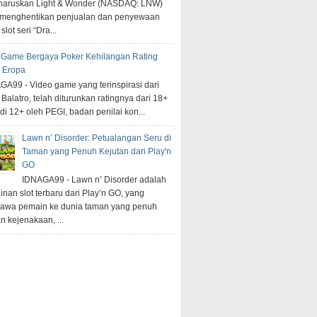
aruskan Light & Wonder (NASDAQ: LNW)
 menghentikan penjualan dan penyewaan
slot seri “Dra...
 Game Bergaya Poker Kehilangan Rating
i Eropa
A99 - Video game yang terinspirasi dari
 Balatro, telah diturunkan ratingnya dari 18+
i 12+ oleh PEGI, badan penilai kon...
Lawn n’ Disorder: Petualangan Seru di
Taman yang Penuh Kejutan dari Play'n
GO
IDNAGA99 - Lawn n’ Disorder adalah
nan slot terbaru dari Play’n GO, yang
wa pemain ke dunia taman yang penuh
 kejenakaan, ...