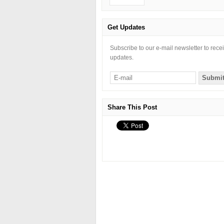
Get Updates
Subscribe to our e-mail newsletter to rece
updates.
Share This Post