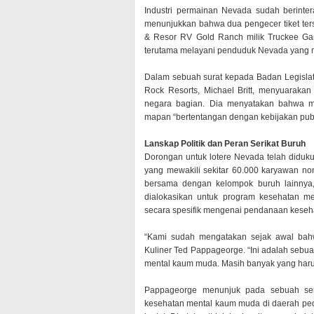
Industri permainan Nevada sudah berintera
menunjukkan bahwa dua pengecer tiket ters
& Resor RV Gold Ranch milik Truckee Gami
terutama melayani penduduk Nevada yang mel
Dalam sebuah surat kepada Badan Legislat
Rock Resorts, Michael Britt, menyuarakan
negara bagian. Dia menyatakan bahwa m
mapan “bertentangan dengan kebijakan publi
Lanskap Politik dan Peran Serikat Buruh
Dorongan untuk lotere Nevada telah didukun
yang mewakili sekitar 60.000 karyawan non-
bersama dengan kelompok buruh lainnya,
dialokasikan untuk program kesehatan me
secara spesifik mengenai pendanaan keseh
“Kami sudah mengatakan sejak awal bahwa
Kuliner Ted Pappageorge. “Ini adalah sebuah
mental kaum muda. Masih banyak yang haru
Pappageorge menunjuk pada sebuah seri
kesehatan mental kaum muda di daerah ped