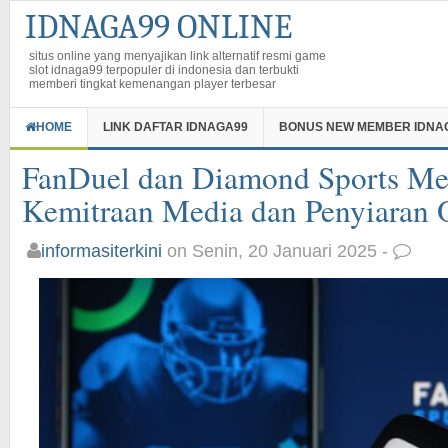
IDNAGA99 ONLINE
situs online yang menyajikan link alternatif resmi game
slot idnaga99 terpopuler di indonesia dan terbukti
memberi tingkat kemenangan player terbesar
HOME
LINK DAFTAR IDNAGA99
BONUS NEW MEMBER IDNA
FanDuel dan Diamond Sports Me
Kemitraan Media dan Penyiaran O
informasiterkini
on Senin, 20 Januari 2025 -