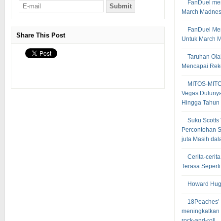
FanDuel mem
March Madne
FanDuel Mem
Share This Post
Untuk March 
Taruhan Ola
Mencapai Rekor
MITOS-MIT
Vegas Dulunya
Hingga Tahun
Suku Scotts
Percontohan S
juta Masih dal
Cerita-cerit
Terasa Sepert
Howard Hugh
18Peaches’ 
meningkatkan
rock-and-roll