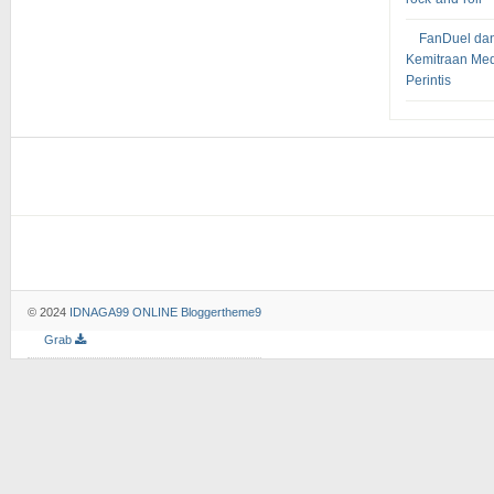
FanDuel dan
Kemitraan Med
Perintis
© 2024
IDNAGA99 ONLINE
Bloggertheme9
Grab