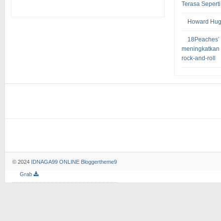
Terasa Sepert
Howard Hugh
18Peaches’ 
meningkatkan
rock-and-roll
© 2024
IDNAGA99 ONLINE
Bloggertheme9
Grab