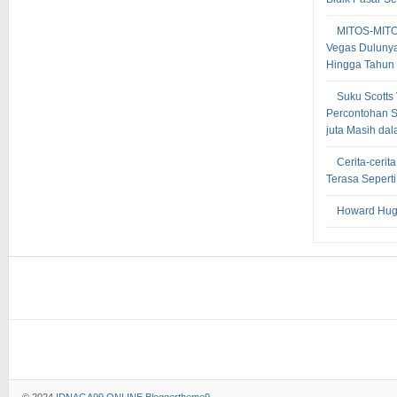
MITOS-MIT
Vegas Dulunya
Hingga Tahun
Suku Scotts
Percontohan S
juta Masih dal
Cerita-cerit
Terasa Sepert
Howard Hugh