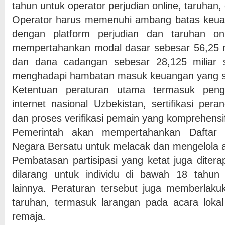
tahun untuk operator perjudian online, taruhan, 
Operator harus memenuhi ambang batas keuan
dengan platform perjudian dan taruhan on
mempertahankan modal dasar sebesar 56,25 mi
dan dana cadangan sebesar 28,125 miliar 
menghadapi hambatan masuk keuangan yang sed
Ketentuan peraturan utama termasuk pen
internet nasional Uzbekistan, sertifikasi per
dan proses verifikasi pemain yang komprehensi
Pemerintah akan mempertahankan Daftar
Negara Bersatu untuk melacak dan mengelola ak
Pembatasan partisipasi yang ketat juga ditera
dilarang untuk individu di bawah 18 tahun 
lainnya. Peraturan tersebut juga memberlaku
taruhan, termasuk larangan pada acara lokal
remaja.