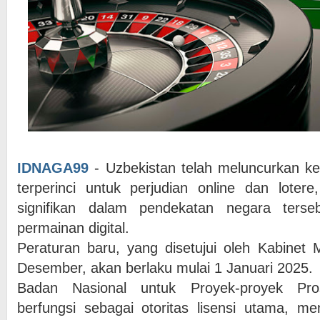
IDNAGA99
- Uzbekistan telah meluncurkan ke
terperinci untuk perjudian online dan loter
signifikan dalam pendekatan negara terseb
permainan digital.
Peraturan baru, yang disetujui oleh Kabinet 
Desember, akan berlaku mulai 1 Januari 2025.
Badan Nasional untuk Proyek-proyek Pro
berfungsi sebagai otoritas lisensi utama, men