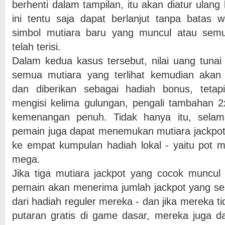
berhenti dalam tampilan, itu akan diatur ulang
ini tentu saja dapat berlanjut tanpa batas 
simbol mutiara baru yang muncul atau sem
telah terisi.
Dalam kedua kasus tersebut, nilai uang tunai
semua mutiara yang terlihat kemudian aka
dan diberikan sebagai hadiah bonus, tetapi
mengisi kelima gulungan, pengali tambahan 2
kemenangan penuh. Tidak hanya itu, selam
pemain juga dapat menemukan mutiara jackpot
ke empat kumpulan hadiah lokal - yaitu pot m
mega.
Jika tiga mutiara jackpot yang cocok muncul 
pemain akan menerima jumlah jackpot yang se
dari hadiah reguler mereka - dan jika mereka ti
putaran gratis di game dasar, mereka juga 