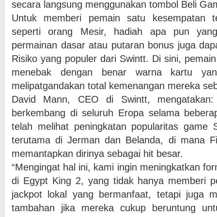
secara langsung menggunakan tombol Beli Game
Untuk memberi pemain satu kesempatan t
seperti orang Mesir, hadiah apa pun yan
permainan dasar atau putaran bonus juga dapat
Risiko yang populer dari Swintt. Di sini, pemai
menebak dengan benar warna kartu yan
melipatgandakan total kemenangan mereka seb
David Mann, CEO di Swintt, mengatakan: 
berkembang di seluruh Eropa selama beberapa
telah melihat peningkatan popularitas game 
terutama di Jerman dan Belanda, di mana Fit
memantapkan dirinya sebagai hit besar.
“Mengingat hal ini, kami ingin meningkatkan f
di Egypt King 2, yang tidak hanya memberi 
jackpot lokal yang bermanfaat, tetapi juga 
tambahan jika mereka cukup beruntung un