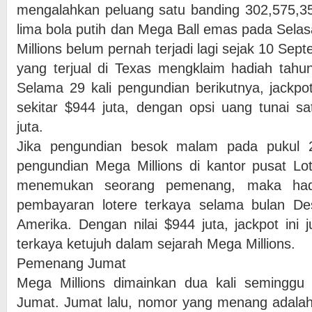
mengalahkan peluang satu banding 302,575,
lima bola putih dan Mega Ball emas pada Sel
Millions belum pernah terjadi lagi sejak 10 Sep
yang terjual di Texas mengklaim hadiah tahu
Selama 29 kali pengundian berikutnya, jackpot
sekitar $944 juta, dengan opsi uang tunai sa
juta.
Jika pengundian besok malam pada pukul 2
pengundian Mega Millions di kantor pusat Lot
menemukan seorang pemenang, maka had
pembayaran lotere terkaya selama bulan D
Amerika. Dengan nilai $944 juta, jackpot ini
terkaya ketujuh dalam sejarah Mega Millions.
Pemenang Jumat
Mega Millions dimainkan dua kali seminggu
Jumat. Jumat lalu, nomor yang menang adalah 