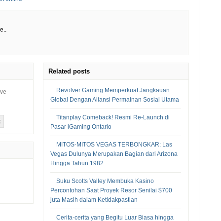
e..
Related posts
Revolver Gaming Memperkuat Jangkauan
ive
Global Dengan Aliansi Permainan Sosial Utama
Titanplay Comeback! Resmi Re-Launch di
Pasar iGaming Ontario
MITOS-MITOS VEGAS TERBONGKAR: Las
Vegas Dulunya Merupakan Bagian dari Arizona
Hingga Tahun 1982
Suku Scotts Valley Membuka Kasino
Percontohan Saat Proyek Resor Senilai $700
juta Masih dalam Ketidakpastian
Cerita-cerita yang Begitu Luar Biasa hingga