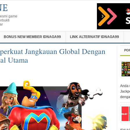
NE
f resmi game
erbukti
ar
BONUS NEW MEMBER IDNAGA99
LINK ALTERNATIF IDNAGA99
erkuat Jangkauan Global Dengan
PO
ial Utama
Anda 
Jackpo
dengan