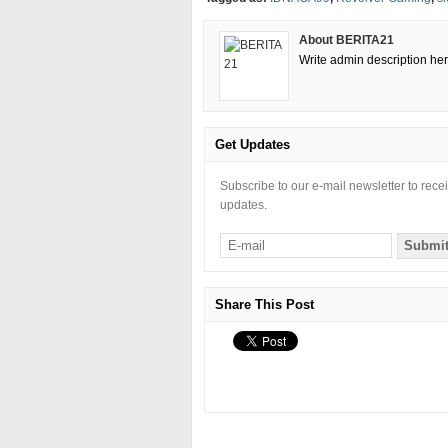
About BERITA21
Write admin description her
Get Updates
Subscribe to our e-mail newsletter to rece
updates.
Share This Post