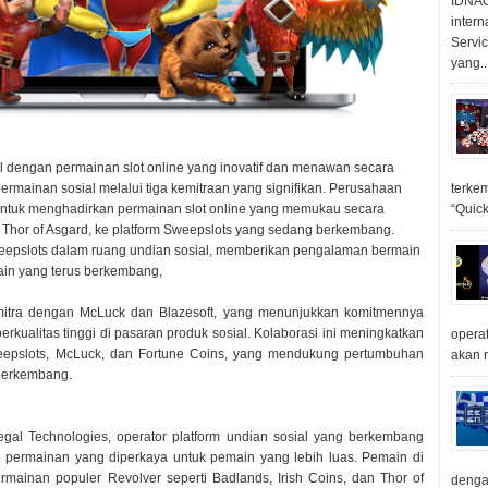
IDNAG
inter
Servi
yang..
l dengan permainan slot online yang inovatif dan menawan secara
ermainan sosial melalui tiga kemitraan yang signifikan. Perusahaan
terke
untuk menghadirkan permainan slot online yang memukau secara
“Quick
 Thor of Asgard, ke platform Sweepslots yang sedang berkembang.
eepslots dalam ruang undian sosial, memberikan pengalaman bermain
ain yang terus berkembang,
mitra dengan McLuck dan Blazesoft, yang menunjukkan komitmennya
ualitas tinggi di pasaran produk sosial. Kolaborasi ini meningkatkan
operat
Sweepslots, McLuck, dan Fortune Coins, yang mendukung pertumbuhan
akan 
 berkembang.
gal Technologies, operator platform undian sosial yang berkembang
o permainan yang diperkaya untuk pemain yang lebih luas. Pemain di
mainan populer Revolver seperti Badlands, Irish Coins, dan Thor of
denga