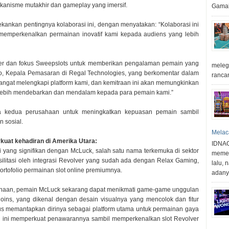
kanisme mutakhir dan gameplay yang imersif.
Gamaly
nkan pentingnya kolaborasi ini, dengan menyatakan: “Kolaborasi ini
 memperkenalkan permainan inovatif kami kepada audiens yang lebih
er dan fokus Sweepslots untuk memberikan pengalaman pemain yang
meleg
o, Kepala Pemasaran di Regal Technologies, yang berkomentar dalam
ranca
sangat melengkapi platform kami, dan kemitraan ini akan memungkinkan
ebih mendebarkan dan mendalam kepada para pemain kami.”
ma kedua perusahaan untuk meningkatkan kepuasan pemain sambil
 sosial.
Melac
uat kehadiran di Amerika Utara:
IDNAG
i yang signifikan dengan McLuck, salah satu nama terkemuka di sektor
memen
asilitasi oleh integrasi Revolver yang sudah ada dengan Relax Gaming,
lalu, 
rtofolio permainan slot online premiumnya.
adanya
usahaan, pemain McLuck sekarang dapat menikmati game-game unggulan
oins, yang dikenal dengan desain visualnya yang mencolok dan fitur
us memantapkan dirinya sebagai platform utama untuk permainan gaya
si ini memperkuat penawarannya sambil memperkenalkan slot Revolver