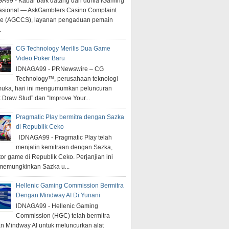
A99 - Kabar baik datang dari dunia iGaming
nasional — AskGamblers Casino Complaint
ce (AGCCS), layanan pengaduan pemain
.
CG Technology Merilis Dua Game
Video Poker Baru
IDNAGA99 - PRNewswire – CG
Technology™, perusahaan teknologi
muka, hari ini mengumumkan peluncuran
 Draw Stud” dan “Improve Your...
Pragmatic Play bermitra dengan Sazka
di Republik Ceko
IDNAGA99 - Pragmatic Play telah
menjalin kemitraan dengan Sazka,
or game di Republik Ceko. Perjanjian ini
memungkinkan Sazka u...
Hellenic Gaming Commission Bermitra
Dengan Mindway AI Di Yunani
IDNAGA99 - Hellenic Gaming
Commission (HGC) telah bermitra
n Mindway AI untuk meluncurkan alat