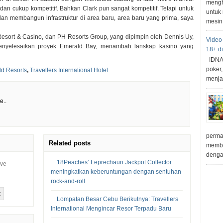
mengh
dan cukup kompetitif. Bahkan Clark pun sangat kompetitif. Tetapi untuk
untuk
dan membangun infrastruktur di area baru, area baru yang prima, saya
mesin 
ort & Casino, dan PH Resorts Group, yang dipimpin oleh Dennis Uy,
Video
menyelesaikan proyek Emerald Bay, menambah lanskap kasino yang
18+ d
IDNAG
poker,
d Resorts
,
Travellers International Hotel
menjad
e..
permai
Related posts
memba
dengan
18Peaches’ Leprechaun Jackpot Collector
ive
meningkatkan keberuntungan dengan sentuhan
rock-and-roll
Lompatan Besar Cebu Berikutnya: Travellers
International Mengincar Resor Terpadu Baru