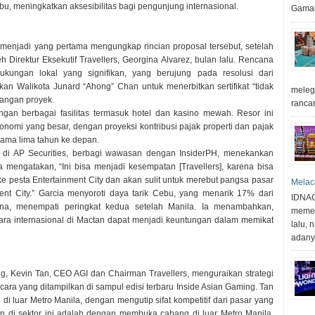
bu, meningkatkan aksesibilitas bagi pengunjung internasional.
Gamaly
 menjadi yang pertama mengungkap rincian proposal tersebut, setelah
 Direktur Eksekutif Travellers, Georgina Alvarez, bulan lalu. Rencana
kungan lokal yang signifikan, yang berujung pada resolusi dari
n Walikota Junard “Ahong” Chan untuk menerbitkan sertifikat “tidak
meleg
bangan proyek.
ranca
gan berbagai fasilitas termasuk hotel dan kasino mewah. Resor ini
nomi yang besar, dengan proyeksi kontribusi pajak properti dan pajak
elama lima tahun ke depan.
is di AP Securities, berbagi wawasan dengan InsiderPH, menekankan
 Ia mengatakan, “Ini bisa menjadi kesempatan [Travellers], karena bisa
e pesta Entertainment City dan akan sulit untuk merebut pangsa pasar
Melac
ent City.” Garcia menyoroti daya tarik Cebu, yang menarik 17% dari
IDNAG
ina, menempati peringkat kedua setelah Manila. Ia menambahkan,
memen
a internasional di Mactan dapat menjadi keuntungan dalam memikat
lalu, 
adanya
ng, Kevin Tan, CEO AGI dan Chairman Travellers, menguraikan strategi
a yang ditampilkan di sampul edisi terbaru Inside Asian Gaming. Tan
 luar Metro Manila, dengan mengutip sifat kompetitif dari pasar yang
n di sektor ini adalah dengan membuka cabang di luar Metro Manila.