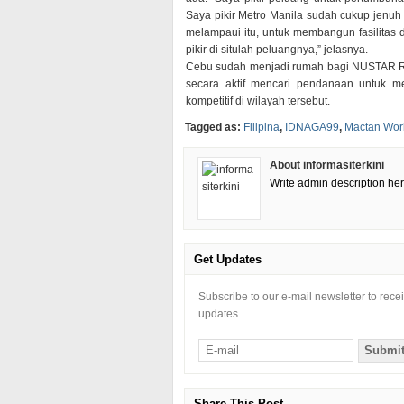
Saya pikir Metro Manila sudah cukup jenuh 
melampaui itu, untuk membangun fasilitas 
pikir di situlah peluangnya,” jelasnya.
Cebu sudah menjadi rumah bagi NUSTAR Res
secara aktif mencari pendanaan untuk 
kompetitif di wilayah tersebut.
Tagged as:
Filipina
,
IDNAGA99
,
Mactan Worl
About informasiterkini
Write admin description her
Get Updates
Subscribe to our e-mail newsletter to rece
updates.
Share This Post