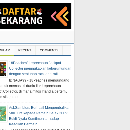
PULAR
RECENT
COMMENTS
18Peaches’ Leprechaun Jackpot
Collector meningkatkan keberuntungan
dengan sentuhan rock-and-roll
IDNAGA99 - 18Peaches mengundang
untuk memasuki dunia liar Leprechaun
t Collector, di mana mitos Irlandia bertemu
 sikap roc...
AskGamblers Berhasil Mengembalikan
$80 Juta kepada Pemain Sejak 2009:
Bukti Nyata Komitmen terhadap
Keadilan Bermain