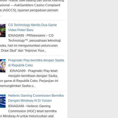
A99 - Kabar baik datang dari dunia iGaming
nasional — AskGamblers Casino Complaint
ce (AGCCS), layanan pengaduan pemain
.
CG Technology Merilis Dua Game
Video Poker Baru
IDNAGA99 - PRNewswire – CG
Technology™, perusahaan teknologi
muka, hari ini mengumumkan peluncuran
 Draw Stud” dan “Improve Your...
Pragmatic Play bermitra dengan Sazka
di Republik Ceko
IDNAGA99 - Pragmatic Play telah
menjalin kemitraan dengan Sazka,
or game di Republik Ceko. Perjanjian ini
memungkinkan Sazka u...
Hellenic Gaming Commission Bermitra
Dengan Mindway AI Di Yunani
IDNAGA99 - Hellenic Gaming
Commission (HGC) telah bermitra
n Mindway AI untuk meluncurkan alat