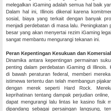
melegalkan iGaming adalah semua hal baik yang
Dalam hal ini, Illinois dikenal karena komitm
sosial, biaya yang terkait dengan banyak pro
menjadi perdebatan di masa lalu. Peningkatan
besar yang akan menyertai rezim iGaming legal
sangat membantu mengurangi tekanan ini.
Peran Kepentingan Kesukuan dan Komersia
Dinamika antara kepentingan permainan suku
penting dalam perdebatan iGaming di Illinois.
di bawah peraturan federal, memberi mereka
istimewa tertentu dan telah membangun pijakan
dengan merek seperti Hard Rock. Merek
keprihatinan tentang dampak perjudian online, 
dapat mengurangi lalu lintas ke kasino fisik 
dipandang sebagai persaingan langsung, t