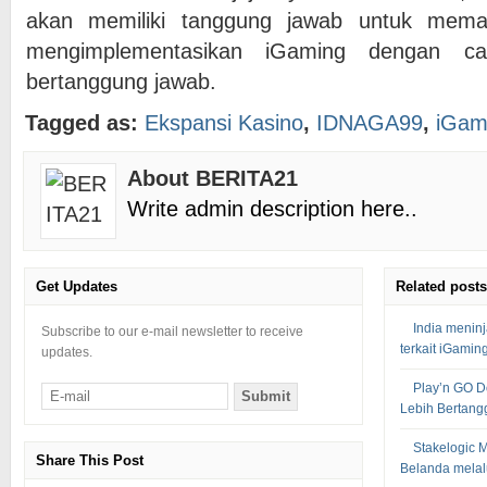
akan memiliki tanggung jawab untuk mem
mengimplementasikan iGaming dengan 
bertanggung jawab.
Tagged as:
Ekspansi Kasino
,
IDNAGA99
,
iGam
About BERITA21
Write admin description here..
Get Updates
Related posts
India menin
Subscribe to our e-mail newsletter to receive
terkait iGamin
updates.
Play’n GO D
Lebih Bertang
Stakelogic 
Share This Post
Belanda melalu