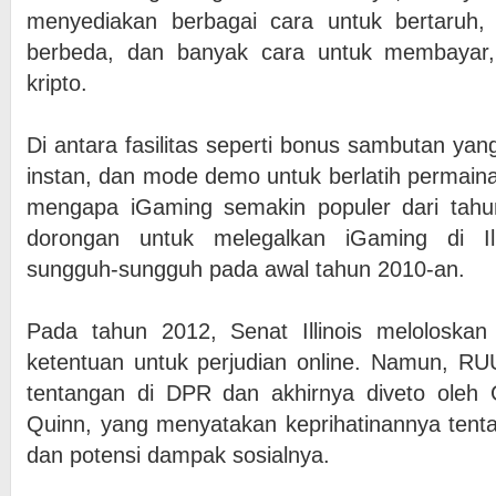
menyediakan berbagai cara untuk bertaruh,
berbeda, dan banyak cara untuk membayar
kripto.
Di antara fasilitas seperti bonus sambutan yan
instan, dan mode demo untuk berlatih permaina
mengapa iGaming semakin populer dari tahun
dorongan untuk melegalkan iGaming di Ill
sungguh-sungguh pada awal tahun 2010-an.
Pada tahun 2012, Senat Illinois melolosk
ketentuan untuk perjudian online. Namun, RU
tentangan di DPR dan akhirnya diveto oleh G
Quinn, yang menyatakan keprihatinannya tenta
dan potensi dampak sosialnya.