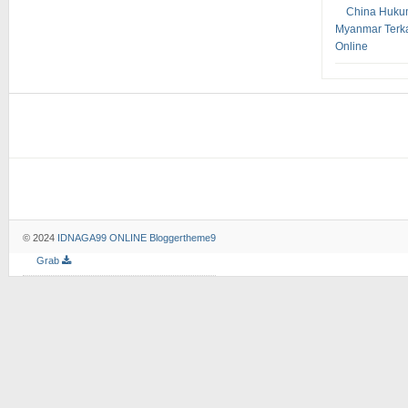
China Hukum
Myanmar Terk
Online
© 2024
IDNAGA99 ONLINE
Bloggertheme9
Grab