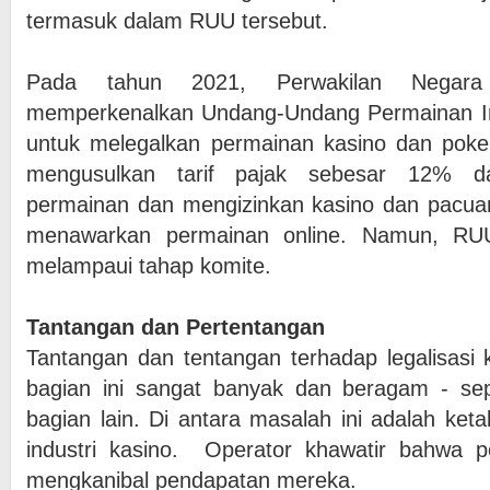
termasuk dalam RUU tersebut.
Pada tahun 2021, Perwakilan Negar
memperkenalkan Undang-Undang Permainan Int
untuk melegalkan permainan kasino dan poker
mengusulkan tarif pajak sebesar 12% da
permainan dan mengizinkan kasino dan pacua
menawarkan permainan online. Namun, RUU
melampaui tahap komite.
Tantangan dan Pertentangan
Tantangan dan tentangan terhadap legalisasi k
bagian ini sangat banyak dan beragam - sep
bagian lain. Di antara masalah ini adalah keta
industri kasino. Operator khawatir bahwa p
mengkanibal pendapatan mereka.