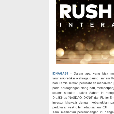
IDNAGA99
- Dalam apa yang bisa menj
taruhan/prediksi olahraga daring, saham R
hari Kamis setelah perusahaan menaikkan
pada perdagangan siang hari, memperpa
selama sebulan terakhir. Saham ini meng
DraftKings (NASDAQ: DKNG) dan Flutter Ent
investor khawatir dengan kebangkitan p
pertukaran yes/no terhadap saham RSI.
Kami memantau perkembangan ini denga