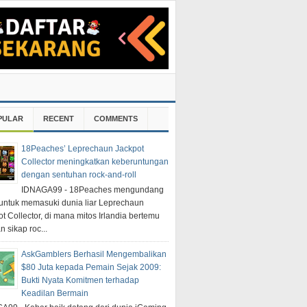
PULAR
RECENT
COMMENTS
18Peaches’ Leprechaun Jackpot
Collector meningkatkan keberuntungan
dengan sentuhan rock-and-roll
IDNAGA99 - 18Peaches mengundang
untuk memasuki dunia liar Leprechaun
t Collector, di mana mitos Irlandia bertemu
 sikap roc...
AskGamblers Berhasil Mengembalikan
$80 Juta kepada Pemain Sejak 2009:
Bukti Nyata Komitmen terhadap
Keadilan Bermain