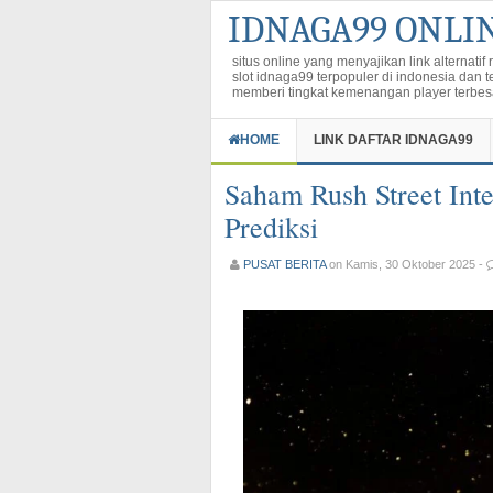
IDNAGA99 ONLI
situs online yang menyajikan link alternati
slot idnaga99 terpopuler di indonesia dan t
memberi tingkat kemenangan player terbes
HOME
LINK DAFTAR IDNAGA99
Saham Rush Street Inte
Prediksi
PUSAT BERITA
on Kamis, 30 Oktober 2025 -