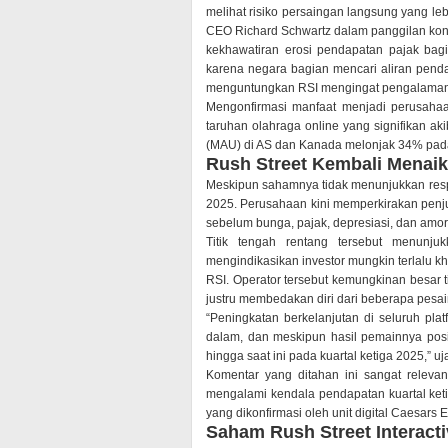
melihat risiko persaingan langsung yang le
CEO Richard Schwartz dalam panggilan konfe
kekhawatiran erosi pendapatan pajak bagi
karena negara bagian mencari aliran penda
menguntungkan RSI mengingat pengalaman k
Mengonfirmasi manfaat menjadi perusah
taruhan olahraga online yang signifikan a
(MAU) di AS dan Kanada melonjak 34% pada 
Rush Street Kembali Menaik
Meskipun sahamnya tidak menunjukkan respon
2025. Perusahaan kini memperkirakan penjua
sebelum bunga, pajak, depresiasi, dan amor
Titik tengah rentang tersebut menun
mengindikasikan investor mungkin terlalu k
RSI. Operator tersebut kemungkinan besar 
justru membedakan diri dari beberapa pesai
“Peningkatan berkelanjutan di seluruh pl
dalam, dan meskipun hasil pemainnya posit
hingga saat ini pada kuartal ketiga 2025,” uja
Komentar yang ditahan ini sangat relevan
mengalami kendala pendapatan kuartal ket
yang dikonfirmasi oleh unit digital Caesars
Saham Rush Street Interacti