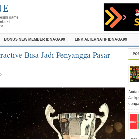
NE
f resmi game
erbukti
ar
BONUS NEW MEMBER IDNAGA99
LINK ALTERNATIF IDNAGA99
ractive Bisa Jadi Penyangga Pasar
PO
Anda 
Jackpo
dengan