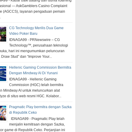
A99 - Kabar baik datang dari dunia iGaming
nasional — AskGamblers Casino Complaint
ce (AGCCS), layanan pengaduan pemain
.
CG Technology Merilis Dua Game
Video Poker Baru
IDNAGA99 - PRNewswire – CG
Technology™, perusahaan teknologi
muka, hari ini mengumumkan peluncuran
 Draw Stud” dan “Improve Your...
Hellenic Gaming Commission Bermitra
Dengan Mindway AI Di Yunani
IDNAGA99 - Hellenic Gaming
Commission (HGC) telah bermitra
n Mindway AI untuk meluncurkan alat
ze di situs web resmi HGC. Kolabor...
Pragmatic Play bermitra dengan Sazka
di Republik Ceko
IDNAGA99 - Pragmatic Play telah
menjalin kemitraan dengan Sazka,
or game di Republik Ceko. Perjanjian ini