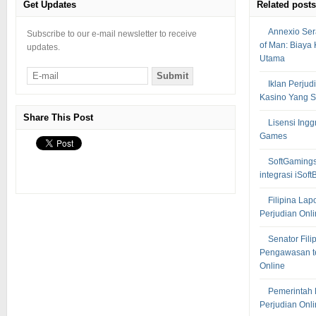
Get Updates
Related posts
Annexio Sera
Subscribe to our e-mail newsletter to receive
of Man: Biaya
updates.
Utama
Iklan Perjud
Kasino Yang S
Share This Post
Lisensi Ingg
Games
SoftGamings
integrasi iSoft
Filipina La
Perjudian Onli
Senator Fil
Pengawasan te
Online
Pemerintah 
Perjudian Onl