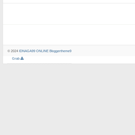
© 2024
IDNAGA99 ONLINE
Bloggertheme9
Grab