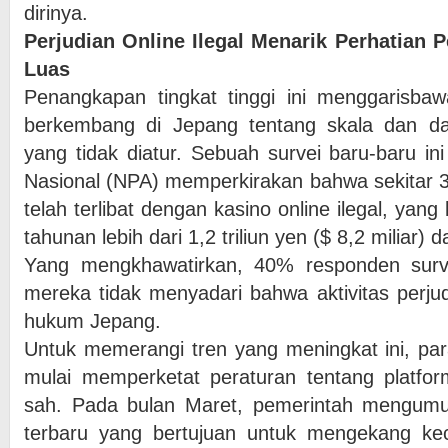
dirinya.
Perjudian Online Ilegal Menarik Perhatian 
Luas
Penangkapan tingkat tinggi ini menggarisbaw
berkembang di Jepang tentang skala dan da
yang tidak diatur. Sebuah survei baru-baru in
Nasional (NPA) memperkirakan bahwa sekitar 3,
telah terlibat dengan kasino online ilegal, yang 
tahunan lebih dari 1,2 triliun yen ($ 8,2 miliar)
Yang mengkhawatirkan, 40% responden sur
mereka tidak menyadari bahwa aktivitas perj
hukum Jepang.
Untuk memerangi tren yang meningkat ini, par
mulai memperketat peraturan tentang platfor
sah. Pada bulan Maret, pemerintah mengum
terbaru yang bertujuan untuk mengekang ke