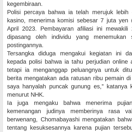
kegembiraan.
Polisi percaya bahwa ia telah merujuk lebih
kasino, menerima komisi sebesar 7 juta yen (
April 2023. Pembayaran afiliasi ini mewakil
dipasang oleh individu yang menemukan si
postingannya.
Tersangka diduga mengakui kegiatan ini d
kepada polisi bahwa ia tahu perjudian online 
tetapi ia menganggap peluangnya untuk ditu
berita mengatakan ada ratusan ribu pemain di 
saya hanyalah puncak gunung es,” katanya k
menurut NHK.
Ia juga mengaku bahwa menerima pujian
kemenangan judinya memberinya rasa val
berwenang, Chomabayashi mengatakan bahwa
tentang kesuksesannya karena pujian terseb