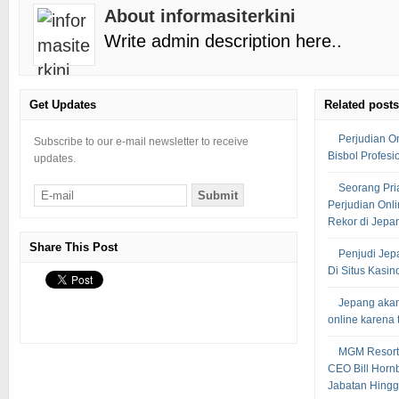
About informasiterkini
Write admin description here..
Get Updates
Related posts
Perjudian O
Subscribe to our e-mail newsletter to receive
Bisbol Profesi
updates.
Seorang Pri
Perjudian Onl
Rekor di Jepa
Share This Post
Penjudi Jep
Di Situs Kasin
Jepang akan
online karena 
MGM Resort
CEO Bill Hor
Jabatan Hing