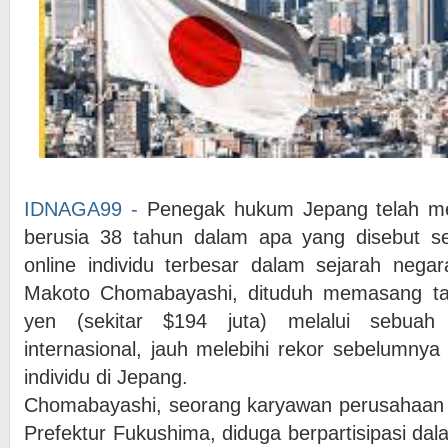
IDNAGA99 -
Penegak hukum Jepang telah me
berusia 38 tahun dalam apa yang disebut se
online individu terbesar dalam sejarah negar
Makoto Chomabayashi, dituduh memasang taru
yen (sekitar $194 juta) melalui sebuah
internasional, jauh melebihi rekor sebelumnya 
individu di Jepang.
Chomabayashi, seorang karyawan perusahaan y
Prefektur Fukushima, diduga berpartisipasi dala