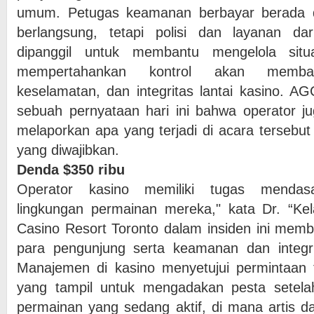
umum. Petugas keamanan berbayar berada d
berlangsung, tetapi polisi dan layanan d
dipanggil untuk membantu mengelola situ
mempertahankan kontrol akan memba
keselamatan, dan integritas lantai kasino. 
sebuah pernyataan hari ini bahwa operator j
melaporkan apa yang terjadi di acara tersebu
yang diwajibkan.
Denda $350 ribu
Operator kasino memiliki tugas mendas
lingkungan permainan mereka," kata Dr. “Kel
Casino Resort Toronto dalam insiden ini mem
para pengunjung serta keamanan dan integrit
Manajemen di kasino menyetujui permintaan ta
yang tampil untuk mengadakan pesta setelah 
permainan yang sedang aktif, di mana artis d