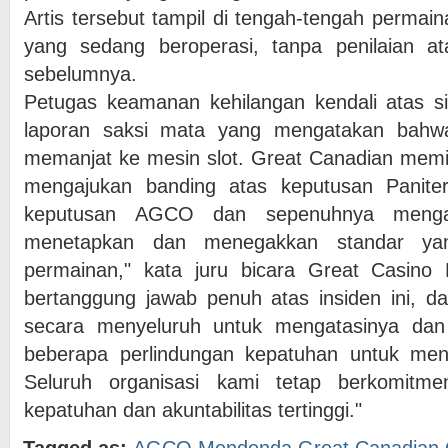
Artis tersebut tampil di tengah-tengah permai
yang sedang beroperasi, tanpa penilaian at
sebelumnya.
Petugas keamanan kehilangan kendali atas si
laporan saksi mata yang mengatakan bahw
memanjat ke mesin slot. Great Canadian memili
mengajukan banding atas keputusan Panite
keputusan AGCO dan sepenuhnya menga
menetapkan dan menegakkan standar ya
permainan," kata juru bicara Great Casino 
bertanggung jawab penuh atas insiden ini, da
secara menyeluruh untuk mengatasinya dan
beberapa perlindungan kepatuhan untuk men
Seluruh organisasi kami tetap berkomitm
kepatuhan dan akuntabilitas tertinggi."
Tagged as:
AGCO Mendenda Great Canadian C