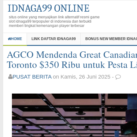
IDNAGA99 ONLINE
situs online yang menyajikan link alternatif resmi game
slot idnaga99 terpopuler di indonesia dan terbukti
memberi tingkat kemenangan player terbesar
HOME
LINK DAFTAR IDNAGA99
BONUS NEW MEMBER IDNA
AGCO Mendenda Great Canadian
Toronto $350 Ribu untuk Pesta L
PUSAT BERITA
on Kamis, 26 Juni 2025 -