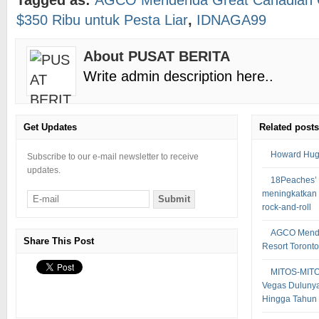
$350 Ribu untuk Pesta Liar
,
IDNAGA99
About PUSAT BERITA
Write admin description here..
Get Updates
Related posts
Howard Hugh
Subscribe to our e-mail newsletter to receive
updates.
18Peaches’ 
meningkatkan
rock-and-roll
AGCO Mende
Share This Post
Resort Toronto
MITOS-MIT
Vegas Dulunya
Hingga Tahun