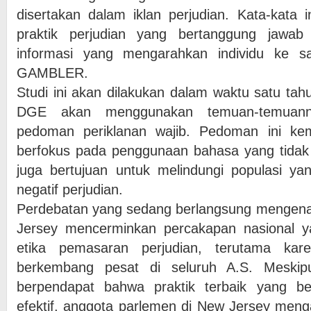
disertakan dalam iklan perjudian. Kata-kata 
praktik perjudian yang bertanggung jaw
informasi yang mengarahkan individu ke s
GAMBLER.
Studi ini akan dilakukan dalam waktu satu tahu
DGE akan menggunakan temuan-temuan
pedoman periklanan wajib. Pedoman ini ke
berfokus pada penggunaan bahasa yang tidak h
juga bertujuan untuk melindungi populasi ya
negatif perjudian.
Perdebatan yang sedang berlangsung mengenai 
Jersey mencerminkan percakapan nasional ya
etika pemasaran perjudian, terutama kare
berkembang pesat di seluruh A.S. Meskipu
berpendapat bahwa praktik terbaik yang ber
efektif, anggota parlemen di New Jersey men