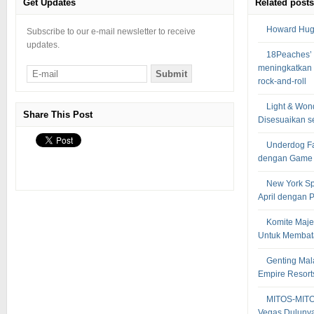
Get Updates
Related posts
Howard Hugh
Subscribe to our e-mail newsletter to receive
updates.
18Peaches’ 
meningkatkan
rock-and-roll
Light & Won
Share This Post
Disesuaikan s
Underdog Fa
dengan Game 
New York S
April dengan 
Komite Maje
Untuk Membata
Genting Mal
Empire Resort
MITOS-MIT
Vegas Dulunya