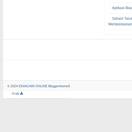
Aplikasi Bl
Saham Taru
Memperpanjan
© 2024
IDNAGA99 ONLINE
Bloggertheme9
Grab