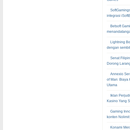
SoftGamings
integrasi iSoft
Betsoft Gam
menandatanga
Lightning B
dengan sembil
Senat Filipi
Dorong Laran
Annexio Sera
of Man: Biaya
Utama
Iklan Perjud
Kasino Yang S
Gaming Inn
konten Nolimit
Konami Mer