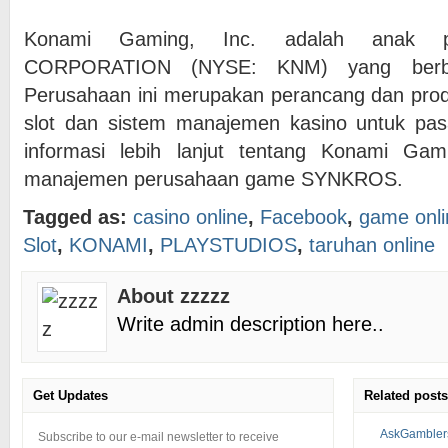
Konami Gaming, Inc. adalah anak 
CORPORATION (NYSE: KNM) yang berba
Perusahaan ini merupakan perancang dan pro
slot dan sistem manajemen kasino untuk pas
informasi lebih lanjut tentang Konami Gam
manajemen perusahaan game SYNKROS.
Tagged as:
casino online
,
Facebook
,
game onli
Slot
,
KONAMI
,
PLAYSTUDIOS
,
taruhan online
About zzzzz
Write admin description here..
Get Updates
Related posts
AskGambler
Subscribe to our e-mail newsletter to receive