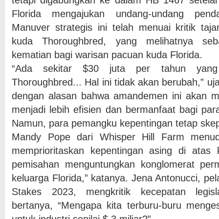
Florida mengajukan undang-undang pen
Manuver strategis ini telah menuai kritik taj
kuda Thoroughbred, yang melihatnya seb
kematian bagi warisan pacuan kuda Florida.
“Ada sekitar $30 juta per tahun yang
Thoroughbred... Hal ini tidak akan berubah,” uj
dengan alasan bahwa amandemen ini akan me
menjadi lebih efisien dan bermanfaat bagi par
Namun, para pemangku kepentingan tetap skep
Mandy Pope dari Whisper Hill Farm menu
memprioritaskan kepentingan asing di atas 
pemisahan menguntungkan konglomerat per
keluarga Florida,” katanya. Jena Antonucci, p
Stakes 2023, mengkritik kecepatan legisl
bertanya, “Mengapa kita terburu-buru meng
untuk industri senilai $ 3 miliar?”