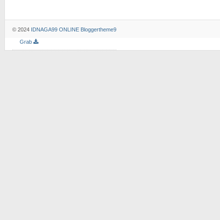
© 2024
IDNAGA99 ONLINE
Bloggertheme9
Grab