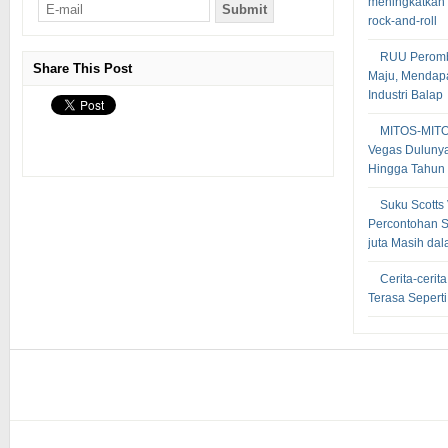
meningkatkan
rock-and-roll
RUU Peromba
Share This Post
Maju, Mendapa
Industri Balap
MITOS-MIT
Vegas Dulunya
Hingga Tahun
Suku Scotts
Percontohan S
juta Masih dal
Cerita-cerit
Terasa Sepert