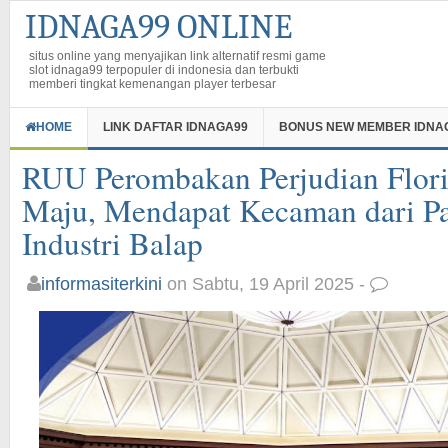
IDNAGA99 ONLINE
situs online yang menyajikan link alternatif resmi game
slot idnaga99 terpopuler di indonesia dan terbukti
memberi tingkat kemenangan player terbesar
HOME
LINK DAFTAR IDNAGA99
BONUS NEW MEMBER IDNA
RUU Perombakan Perjudian Flori
Maju, Mendapat Kecaman dari Pa
Industri Balap
informasiterkini
on Sabtu, 19 April 2025 -