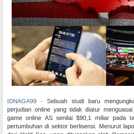
IDNAGA99 -
Sebuah studi baru mengungk
perjudian online yang tidak diatur menguasa
game online AS senilai $90,1 miliar pada 
pertumbuhan di sektor berlisensi. Menurut lap