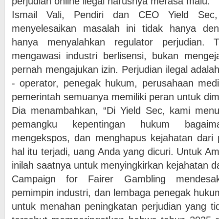
perjudian online ilegal harusnya merasa malu.”
Ismail Vali, Pendiri dan CEO Yield Se
menyelesaikan masalah ini tidak hanya den
hanya menyalahkan regulator perjudian.
mengawasi industri berlisensi, bukan mengej
pernah mengajukan izin. Perjudian ilegal adal
- operator, penegak hukum, perusahaan media
pemerintah semuanya memiliki peran untuk dim
Dia menambahkan, “Di Yield Sec, kami menu
pemangku kepentingan hukum bagaimana
mengekspos, dan menghapus kejahatan dari 
hal itu terjadi, uang Anda yang dicuri. Untuk A
inilah saatnya untuk menyingkirkan kejahatan dar
Campaign for Fairer Gambling mendesa
pemimpin industri, dan lembaga penegak hukum
untuk menahan peningkatan perjudian yang tid