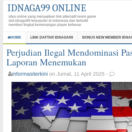
IDNAGA99 ONLINE
situs online yang menyajikan link alternatif resmi game
slot idnaga99 terpopuler di indonesia dan terbukti
memberi tingkat kemenangan player terbesar
HOME
LINK DAFTAR IDNAGA99
BONUS NEW MEMBER IDNA
Perjudian Ilegal Mendominasi Pa
Laporan Menemukan
informasiterkini
on Jumat, 11 April 2025 -