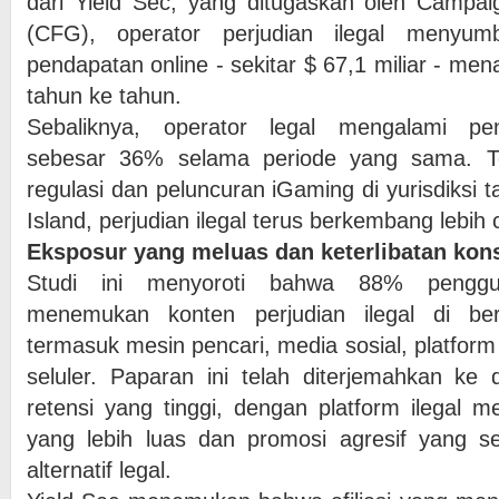
dari Yield Sec, yang ditugaskan oleh Campai
(CFG), operator perjudian ilegal menyu
pendapatan online - sekitar $ 67,1 miliar - men
tahun ke tahun.
Sebaliknya, operator legal mengalami pe
sebesar 36% selama periode yang sama. Te
regulasi dan peluncuran iGaming di yurisdiksi
Island, perjudian ilegal terus berkembang lebih 
Eksposur yang meluas dan keterlibatan ko
Studi ini menyoroti bahwa 88% penggu
menemukan konten perjudian ilegal di berb
termasuk mesin pencari, media sosial, platform 
seluler. Paparan ini telah diterjemahkan ke 
retensi yang tinggi, dengan platform ilegal 
yang lebih luas dan promosi agresif yang se
alternatif legal.