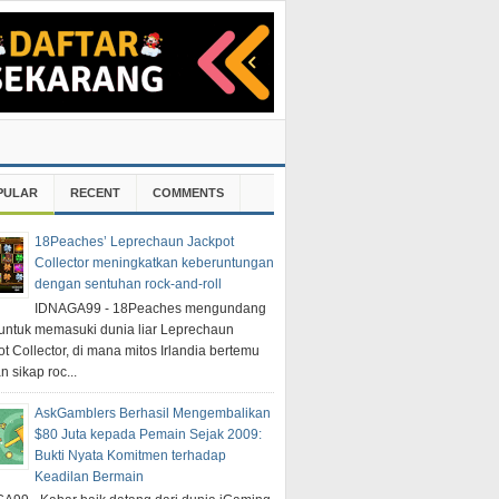
PULAR
RECENT
COMMENTS
18Peaches’ Leprechaun Jackpot
Collector meningkatkan keberuntungan
dengan sentuhan rock-and-roll
IDNAGA99 - 18Peaches mengundang
untuk memasuki dunia liar Leprechaun
t Collector, di mana mitos Irlandia bertemu
 sikap roc...
AskGamblers Berhasil Mengembalikan
$80 Juta kepada Pemain Sejak 2009:
Bukti Nyata Komitmen terhadap
Keadilan Bermain