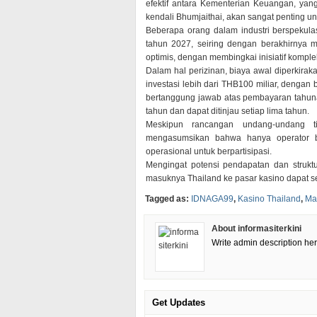
efektif antara Kementerian Keuangan, ya
kendali Bhumjaithai, akan sangat penting u
Beberapa orang dalam industri berspekul
tahun 2027, seiring dengan berakhirnya 
optimis, dengan membingkai inisiatif komple
Dalam hal perizinan, biaya awal diperkira
investasi lebih dari THB100 miliar, dengan 
bertanggung jawab atas pembayaran tahunan
tahun dan dapat ditinjau setiap lima tahun.
Meskipun rancangan undang-undang t
mengasumsikan bahwa hanya operator be
operasional untuk berpartisipasi.
Mengingat potensi pendapatan dan struk
masuknya Thailand ke pasar kasino dapat s
Tagged as:
IDNAGA99
,
Kasino Thailand
,
Ma
About informasiterkini
Write admin description her
Get Updates