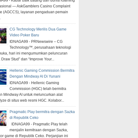
A99 - Kabar baik datang dari dunia iGaming
nasional — AskGamblers Casino Complaint
ce (AGCCS), layanan pengaduan pemain
.
CG Technology Merilis Dua Game
Video Poker Baru
IDNAGA99 - PRNewswire – CG
Technology™, perusahaan teknologi
muka, hari ini mengumumkan peluncuran
 Draw Stud” dan “Improve Your...
Hellenic Gaming Commission Bermitra
Dengan Mindway AI Di Yunani
IDNAGA99 - Hellenic Gaming
Commission (HGC) telah bermitra
n Mindway AI untuk meluncurkan alat
ze di situs web resmi HGC. Kolabor...
Pragmatic Play bermitra dengan Sazka
di Republik Ceko
IDNAGA99 - Pragmatic Play telah
menjalin kemitraan dengan Sazka,
or game di Republik Ceko. Perjanjian ini