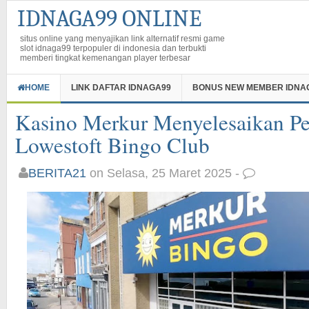
IDNAGA99 ONLINE
situs online yang menyajikan link alternatif resmi game
slot idnaga99 terpopuler di indonesia dan terbukti
memberi tingkat kemenangan player terbesar
HOME
LINK DAFTAR IDNAGA99
BONUS NEW MEMBER IDNA
Kasino Merkur Menyelesaikan Pe
Lowestoft Bingo Club
BERITA21
on Selasa, 25 Maret 2025 -