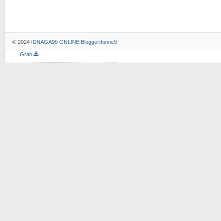
© 2024
IDNAGA99 ONLINE
Bloggertheme9
Grab