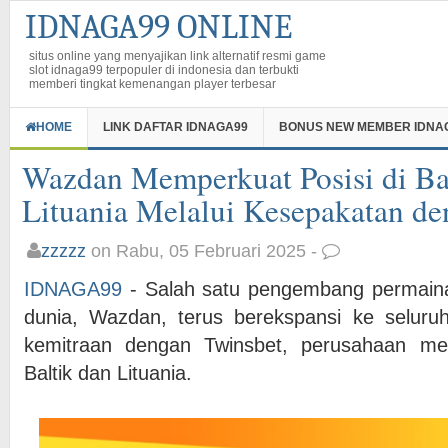
IDNAGA99 ONLINE
situs online yang menyajikan link alternatif resmi game
slot idnaga99 terpopuler di indonesia dan terbukti
memberi tingkat kemenangan player terbesar
HOME
LINK DAFTAR IDNAGA99
BONUS NEW MEMBER IDNA
Wazdan Memperkuat Posisi di Ba
Lituania Melalui Kesepakatan de
zzzzz
on Rabu, 05 Februari 2025 -
IDNAGA99
- Salah satu pengembang permaina
dunia, Wazdan, terus berekspansi ke seluru
kemitraan dengan Twinsbet, perusahaan me
Baltik dan Lituania.