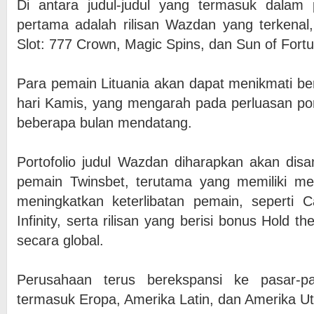
Di antara judul-judul yang termasuk dala
pertama adalah rilisan Wazdan yang terkenal
Slot: 777 Crown, Magic Spins, dan Sun of Fort
Para pemain Lituania akan dapat menikmati ber
hari Kamis, yang mengarah pada perluasan po
beberapa bulan mendatang.
Portofolio judul Wazdan diharapkan akan dis
pemain Twinsbet, terutama yang memiliki m
meningkatkan keterlibatan pemain, seperti Cas
Infinity, serta rilisan yang berisi bonus Hold t
secara global.
Perusahaan terus berekspansi ke pasar-p
termasuk Eropa, Amerika Latin, dan Amerika Ut