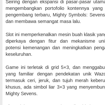
Seiring dengan ekspansi di pasar-pasar utam
mengembangkan portofolio kontennya yang 
pengembang terbaru, Mighty Symbols: Sevens,
dan membawa semangat masa lalu.
Slot ini memperkenalkan mesin buah klasik yang t
diperkaya dengan fitur dan mekanisme un
potensi kemenangan dan meningkatkan peng
keseluruhan.
Game ini terletak di grid 5×3, dan menggabu
yang familiar dengan pendekatan unik Wazd
termasuk ceri, jeruk, dan tujuh merah keber
khusus, ada simbol liar 3×3 yang menyembun
Mighty Sevens.