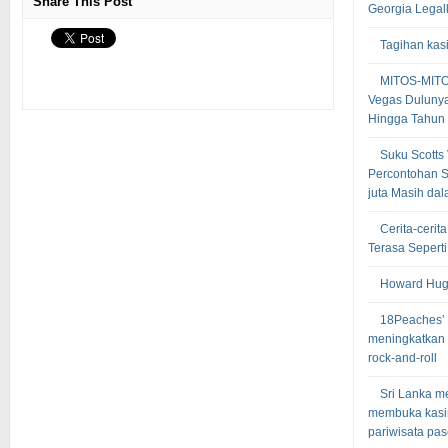
Share This Post
Georgia Legal
Tagihan kas
MITOS-MIT
Vegas Dulunya
Hingga Tahun
Suku Scotts
Percontohan S
juta Masih dal
Cerita-cerit
Terasa Sepert
Howard Hugh
18Peaches’ 
meningkatkan
rock-and-roll
Sri Lanka m
membuka kasi
pariwisata pas