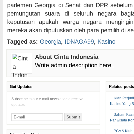
parlemen Georgia di Senat dan DPR sebelum 
pemungutan suara di seluruh negara bagian
keputusan apakah warga negara mengingin
mereka akan diputuskan oleh para pemilih di set
Tagged as:
Georgia
,
IDNAGA99
,
Kasino
About Cinta Indonesia
Write admin description here..
Get Updates
Related posts
Iklan Perjud
Subscribe to our e-mail newsletter to receive
Kasino Yang S
updates.
Saham Kasi
Pariwisata Ko
PGA & Klub 