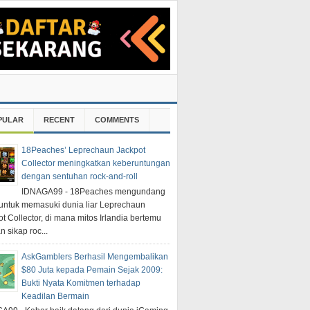
PULAR
RECENT
COMMENTS
18Peaches’ Leprechaun Jackpot
Collector meningkatkan keberuntungan
dengan sentuhan rock-and-roll
IDNAGA99 - 18Peaches mengundang
untuk memasuki dunia liar Leprechaun
t Collector, di mana mitos Irlandia bertemu
 sikap roc...
AskGamblers Berhasil Mengembalikan
$80 Juta kepada Pemain Sejak 2009:
Bukti Nyata Komitmen terhadap
Keadilan Bermain