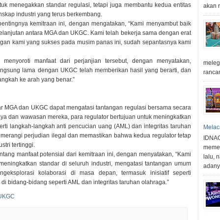
k menegakkan standar regulasi, tetapi juga membantu kedua entitas
akan 
nskap industri yang terus berkembang.
tingnya kemitraan ini, dengan mengatakan, “Kami menyambut baik
rkelanjutan antara MGA dan UKGC. Kami telah bekerja sama dengan erat
ngan kami yang sukses pada musim panas ini, sudah sepantasnya kami
menyoroti manfaat dari perjanjian tersebut, dengan menyatakan,
meleg
langsung lama dengan UKGC telah memberikan hasil yang berarti, dan
ranca
langkah ke arah yang benar.”
gar MGA dan UKGC dapat mengatasi tantangan regulasi bersama secara
aya dan wawasan mereka, para regulator bertujuan untuk meningkatkan
rti langkah-langkah anti pencucian uang (AML) dan integritas taruhan
Melac
merangi perjudian ilegal dan memastikan bahwa kedua regulator tetap
IDNAG
ri tertinggi.
memen
ntang manfaat potensial dari kemitraan ini, dengan menyatakan, “Kami
lalu, 
meningkatkan standar di seluruh industri, mengatasi tantangan umum
adanya
ngeksplorasi kolaborasi di masa depan, termasuk inisiatif seperti
 bidang-bidang seperti AML dan integritas taruhan olahraga.”
UKGC