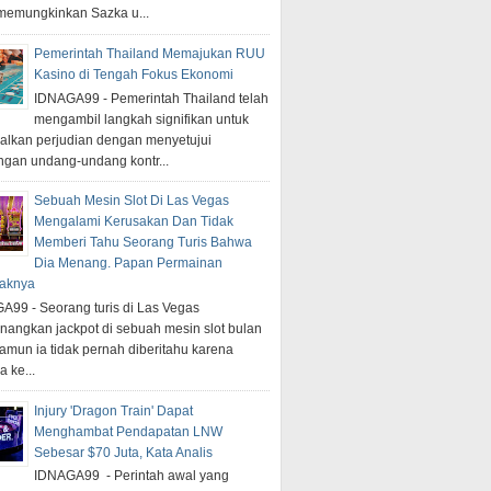
memungkinkan Sazka u...
Pemerintah Thailand Memajukan RUU
Kasino di Tengah Fokus Ekonomi
IDNAGA99 - Pemerintah Thailand telah
mengambil langkah signifikan untuk
alkan perjudian dengan menyetujui
ngan undang-undang kontr...
Sebuah Mesin Slot Di Las Vegas
Mengalami Kerusakan Dan Tidak
Memberi Tahu Seorang Turis Bahwa
Dia Menang. Papan Permainan
aknya
A99 - Seorang turis di Las Vegas
angkan jackpot di sebuah mesin slot bulan
namun ia tidak pernah diberitahu karena
 ke...
Injury 'Dragon Train' Dapat
Menghambat Pendapatan LNW
Sebesar $70 Juta, Kata Analis
IDNAGA99 - Perintah awal yang