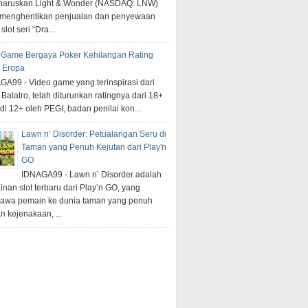
aruskan Light & Wonder (NASDAQ: LNW)
 menghentikan penjualan dan penyewaan
slot seri “Dra...
 Game Bergaya Poker Kehilangan Rating
i Eropa
A99 - Video game yang terinspirasi dari
 Balatro, telah diturunkan ratingnya dari 18+
i 12+ oleh PEGI, badan penilai kon...
Lawn n’ Disorder: Petualangan Seru di
Taman yang Penuh Kejutan dari Play'n
GO
IDNAGA99 - Lawn n’ Disorder adalah
nan slot terbaru dari Play’n GO, yang
wa pemain ke dunia taman yang penuh
 kejenakaan, ...