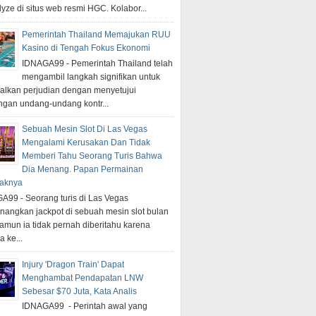
ze di situs web resmi HGC. Kolabor...
Pemerintah Thailand Memajukan RUU
Kasino di Tengah Fokus Ekonomi
IDNAGA99 - Pemerintah Thailand telah
mengambil langkah signifikan untuk
alkan perjudian dengan menyetujui
ngan undang-undang kontr...
Sebuah Mesin Slot Di Las Vegas
Mengalami Kerusakan Dan Tidak
Memberi Tahu Seorang Turis Bahwa
Dia Menang. Papan Permainan
aknya
A99 - Seorang turis di Las Vegas
angkan jackpot di sebuah mesin slot bulan
namun ia tidak pernah diberitahu karena
 ke...
Injury 'Dragon Train' Dapat
Menghambat Pendapatan LNW
Sebesar $70 Juta, Kata Analis
IDNAGA99 - Perintah awal yang