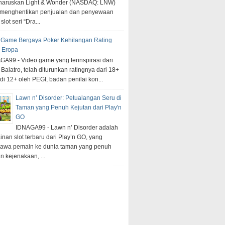
aruskan Light & Wonder (NASDAQ: LNW)
 menghentikan penjualan dan penyewaan
slot seri “Dra...
 Game Bergaya Poker Kehilangan Rating
i Eropa
A99 - Video game yang terinspirasi dari
 Balatro, telah diturunkan ratingnya dari 18+
i 12+ oleh PEGI, badan penilai kon...
Lawn n’ Disorder: Petualangan Seru di
Taman yang Penuh Kejutan dari Play'n
GO
IDNAGA99 - Lawn n’ Disorder adalah
nan slot terbaru dari Play’n GO, yang
wa pemain ke dunia taman yang penuh
 kejenakaan, ...