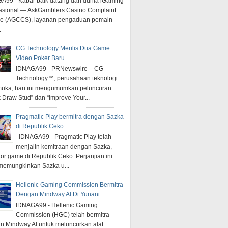
A99 - Kabar baik datang dari dunia iGaming
nasional — AskGamblers Casino Complaint
ce (AGCCS), layanan pengaduan pemain
.
CG Technology Merilis Dua Game
Video Poker Baru
IDNAGA99 - PRNewswire – CG
Technology™, perusahaan teknologi
muka, hari ini mengumumkan peluncuran
 Draw Stud” dan “Improve Your...
Pragmatic Play bermitra dengan Sazka
di Republik Ceko
IDNAGA99 - Pragmatic Play telah
menjalin kemitraan dengan Sazka,
or game di Republik Ceko. Perjanjian ini
memungkinkan Sazka u...
Hellenic Gaming Commission Bermitra
Dengan Mindway AI Di Yunani
IDNAGA99 - Hellenic Gaming
Commission (HGC) telah bermitra
n Mindway AI untuk meluncurkan alat