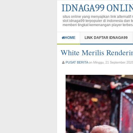
IDNAGA99 ONLI
situs online yang menyajikan link alternati
slot idnaga99 terpopuler di indonesia dan t
memberi tingkat kemenangan player terbes
HOME
LINK DAFTAR IDNAGA99
White Merilis Renderi
PUSAT BERITA
on Minggu, 21 September 202