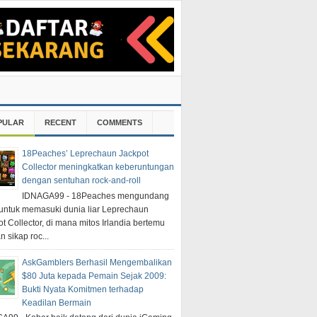
PULAR
RECENT
COMMENTS
18Peaches’ Leprechaun Jackpot
Collector meningkatkan keberuntungan
dengan sentuhan rock-and-roll
IDNAGA99 - 18Peaches mengundang
untuk memasuki dunia liar Leprechaun
t Collector, di mana mitos Irlandia bertemu
 sikap roc...
AskGamblers Berhasil Mengembalikan
$80 Juta kepada Pemain Sejak 2009:
Bukti Nyata Komitmen terhadap
Keadilan Bermain