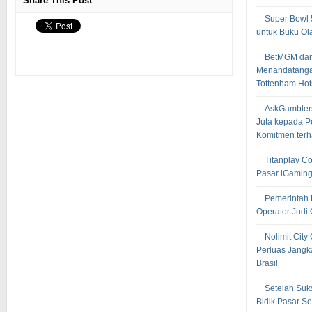
Share This Post
Super Bowl 
untuk Buku Ol
BetMGM dar
Menandatanga
Tottenham Hot
AskGambler
Juta kepada P
Komitmen terh
Titanplay C
Pasar iGaming
Pemerintah 
Operator Judi
Nolimit Cit
Perluas Jangk
Brasil
Setelah Suk
Bidik Pasar S