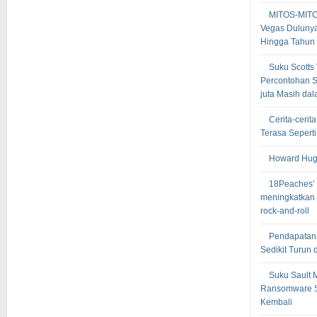
MITOS-MIT
Vegas Dulunya
Hingga Tahun
Suku Scotts
Percontohan S
juta Masih dal
Cerita-cerit
Terasa Sepert
Howard Hugh
18Peaches’ 
meningkatkan
rock-and-roll
Pendapatan 
Sedikit Turun d
Suku Sault
Ransomware S
Kembali