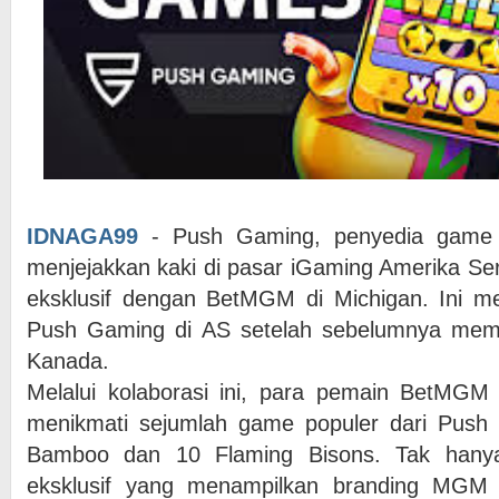
IDNAGA99
- Push Gaming, penyedia game as
menjejakkan kaki di pasar iGaming Amerika Ser
eksklusif dengan BetMGM di Michigan. Ini me
Push Gaming di AS setelah sebelumnya mema
Kanada.
Melalui kolaborasi ini, para pemain BetMGM 
menikmati sejumlah game populer dari Push
Bamboo dan 10 Flaming Bisons. Tak hany
eksklusif yang menampilkan branding MGM