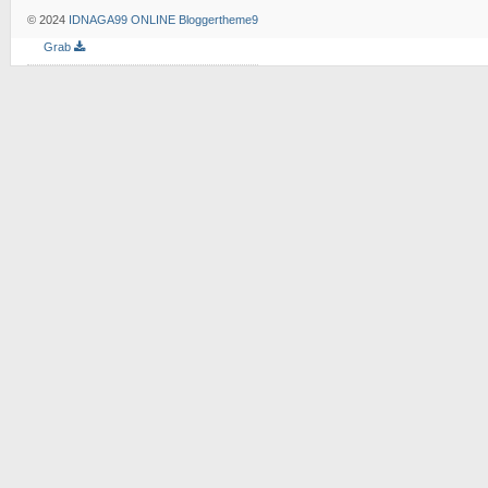
© 2024
IDNAGA99 ONLINE
Bloggertheme9
Grab