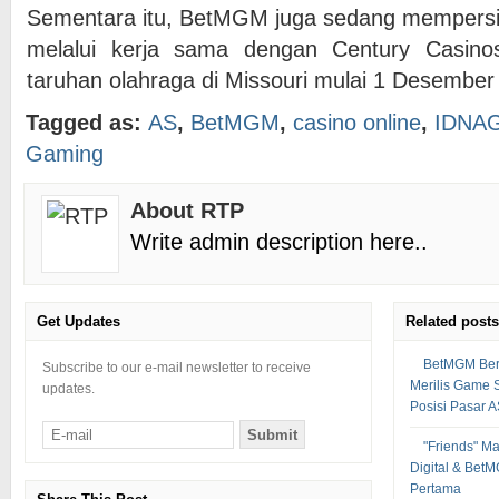
Sementara itu, BetMGM juga sedang mempersia
melalui kerja sama dengan Century Casino
taruhan olahraga di Missouri mulai 1 Desember
Tagged as:
AS
,
BetMGM
,
casino online
,
IDNA
Gaming
About RTP
Write admin description here..
Get Updates
Related posts
BetMGM Ber
Subscribe to our e-mail newsletter to receive
Merilis Game 
updates.
Posisi Pasar 
"Friends" Ma
Digital & Be
Pertama