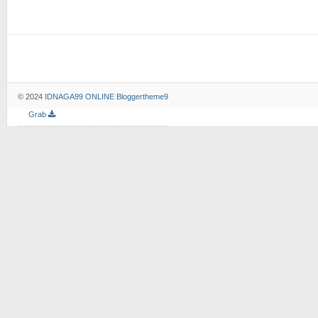
© 2024
IDNAGA99 ONLINE
Bloggertheme9
Grab