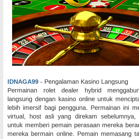
IDNAGA99
- Pengalaman Kasino Langsung
Permainan rolet dealer hybrid menggabu
langsung dengan kasino online untuk mencip
lebih imersif bagi pengguna. Permainan ini 
virtual, host asli yang direkam sebelumnya, 
untuk memberi pemain perasaan mereka berada
mereka bermain online. Pemain memasang tar