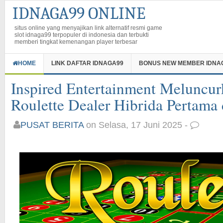
IDNAGA99 ONLINE
situs online yang menyajikan link alternatif resmi game
slot idnaga99 terpopuler di indonesia dan terbukti
memberi tingkat kemenangan player terbesar
HOME
LINK DAFTAR IDNAGA99
BONUS NEW MEMBER IDNA
Inspired Entertainment Meluncu
Roulette Dealer Hibrida Pertama 
PUSAT BERITA
on Selasa, 17 Juni 2025 -