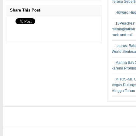
Terasa Sepert
Share This Post
Howard Hugh
18Peaches’ 
meningkatkan
rock-and-roll
Laurus: Bab
World Sentosa
Marina Bay 
karena Promos
MITOS-MIT
Vegas Dulunya
Hingga Tahun