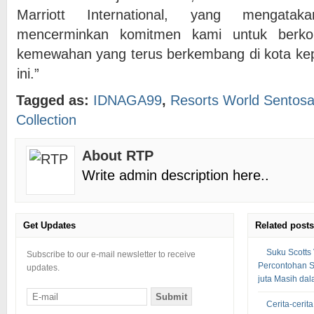
Marriott International, yang mengatak
mencerminkan komitmen kami untuk berkon
kemewahan yang terus berkembang di kota kep
ini.”
Tagged as:
IDNAGA99
,
Resorts World Sentos
Collection
About RTP
Write admin description here..
Get Updates
Related posts
Suku Scotts
Subscribe to our e-mail newsletter to receive
Percontohan S
updates.
juta Masih dal
Cerita-cerit