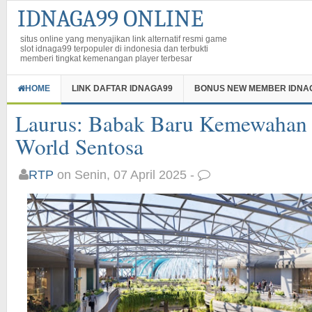
IDNAGA99 ONLINE
situs online yang menyajikan link alternatif resmi game
slot idnaga99 terpopuler di indonesia dan terbukti
memberi tingkat kemenangan player terbesar
HOME
LINK DAFTAR IDNAGA99
BONUS NEW MEMBER IDNA
Laurus: Babak Baru Kemewahan 
World Sentosa
RTP
on Senin, 07 April 2025 -