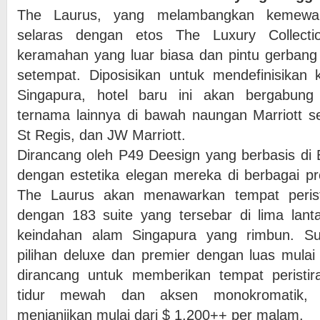
The Laurus, yang melambangkan kemewa
selaras dengan etos The Luxury Collect
keramahan yang luar biasa dan pintu gerbang
setempat. Diposisikan untuk mendefinisikan
Singapura, hotel baru ini akan bergabun
ternama lainnya di bawah naungan Marriott sep
St Regis, dan JW Marriott.
Dirancang oleh P49 Deesign yang berbasis di 
dengan estetika elegan mereka di berbagai pro
The Laurus akan menawarkan tempat perist
dengan 183 suite yang tersebar di lima lantai
keindahan alam Singapura yang rimbun. Suit
pilihan deluxe dan premier dengan luas mulai 
dirancang untuk memberikan tempat peristi
tidur mewah dan aksen monokromatik,
menjanjikan mulai dari $ 1.200++ per malam.