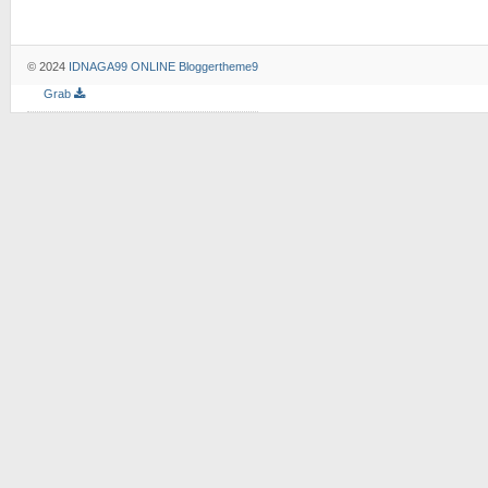
© 2024
IDNAGA99 ONLINE
Bloggertheme9
Grab