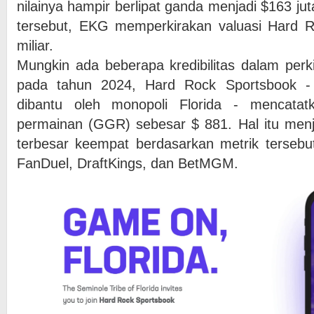
nilainya hampir berlipat ganda menjadi $163 ju
tersebut, EKG memperkirakan valuasi Hard Ro
miliar.
Mungkin ada beberapa kredibilitas dalam perki
pada tahun 2024, Hard Rock Sportsbook -
dibantu oleh monopoli Florida - mencatat
permainan (GGR) sebesar $ 881. Hal itu menj
terbesar keempat berdasarkan metrik tersebut,
FanDuel, DraftKings, dan BetMGM.