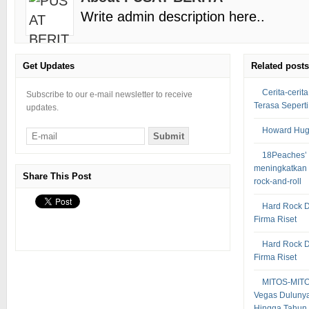
Write admin description here..
Get Updates
Related posts
Cerita-cerit
Subscribe to our e-mail newsletter to receive
Terasa Sepert
updates.
Howard Hugh
18Peaches’ 
meningkatkan
Share This Post
rock-and-roll
Hard Rock Di
Firma Riset
Hard Rock Di
Firma Riset
MITOS-MIT
Vegas Dulunya
Hingga Tahun