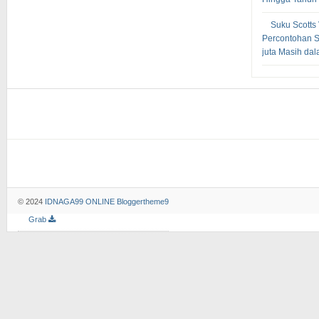
Suku Scotts
Percontohan S
juta Masih dal
© 2024
IDNAGA99 ONLINE
Bloggertheme9
Grab