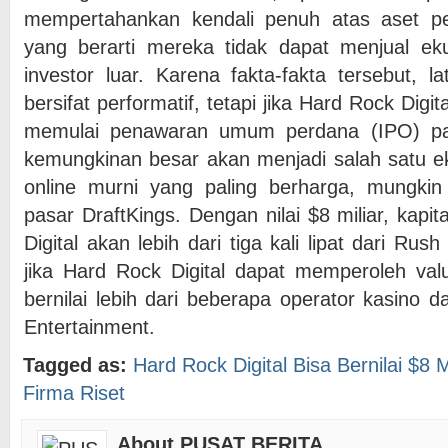
mempertahankan kendali penuh atas aset pe
yang berarti mereka tidak dapat menjual eku
investor luar. Karena fakta-fakta tersebut, la
bersifat performatif, tetapi jika Hard Rock Digita
memulai penawaran umum perdana (IPO) pad
kemungkinan besar akan menjadi salah satu e
online murni yang paling berharga, mungkin
pasar DraftKings. Dengan nilai $8 miliar, kapit
Digital akan lebih dari tiga kali lipat dari Rush
jika Hard Rock Digital dapat memperoleh valua
bernilai lebih dari beberapa operator kasino 
Entertainment.
Tagged as:
Hard Rock Digital Bisa Bernilai $8 M
Firma Riset
About PUSAT BERITA