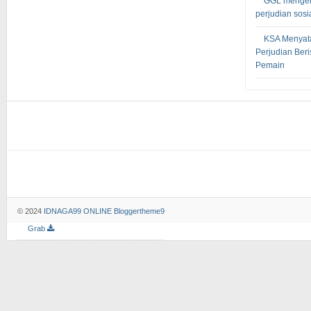
GGL mengelu
perjudian sosia
KSA Menyat
Perjudian Ber
Pemain
© 2024
IDNAGA99 ONLINE
Bloggertheme9
Grab