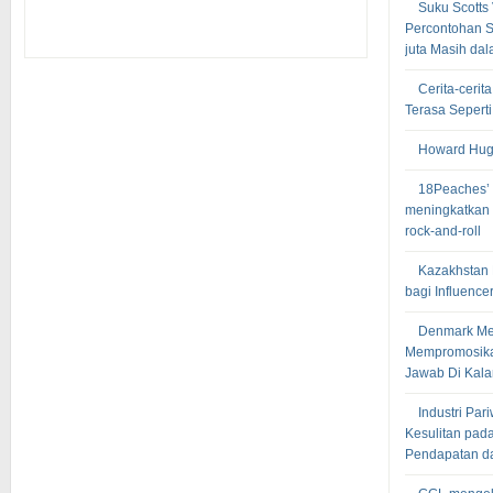
Suku Scotts
Percontohan S
juta Masih dal
Cerita-cerit
Terasa Sepert
Howard Hugh
18Peaches’ 
meningkatkan
rock-and-roll
Kazakhstan
bagi Influenc
Denmark Me
Mempromosika
Jawab Di Kal
Industri Pa
Kesulitan pad
Pendapatan dar