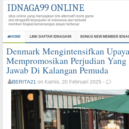
IDNAGA99 ONLINE
situs online yang menyajikan link alternatif resmi game
slot idnaga99 terpopuler di indonesia dan terbukti
memberi tingkat kemenangan player terbesar
HOME
LINK DAFTAR IDNAGA99
BONUS NEW MEMBER IDNA
Denmark Mengintensifkan Upay
Mempromosikan Perjudian Yang
Jawab Di Kalangan Pemuda
BERITA21
on Kamis, 20 Februari 2025 -