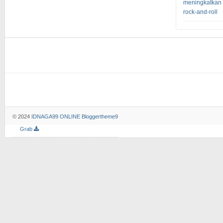
meningkatkan
rock-and-roll
© 2024
IDNAGA99 ONLINE
Bloggertheme9
Grab